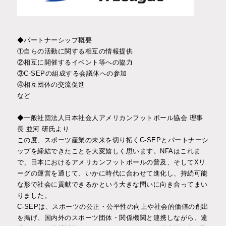
◆パートナーシップ概要
①自らの活動に関する相互の情報提供
②相互に開催するイベント等への協力
③C-SEPの組成する会議体への参加
④相互団体の交流促進
など
◆一般社団法人日本社会人アメリカンフットボール協会 理事
長 並河 研氏より
この度、スポーツ産業の未来を切り拓くC-SEPとパートナーシ
ップを締結できたことを大変嬉しく思います。NFAはこれま
で、日本におけるアメリカンフットボールの普及、そしてXリ
ーグの運営を通じて、いかに時代に合わせて進化し、持続可能
な形で社会に貢献できるかという大きな問いに向き合ってまい
りました。
C-SEPは、スポーツの公正・公平性の向上や社会的価値の創出
を掲げ、国内外のスポーツ団体・関係機関と連携しながら、違