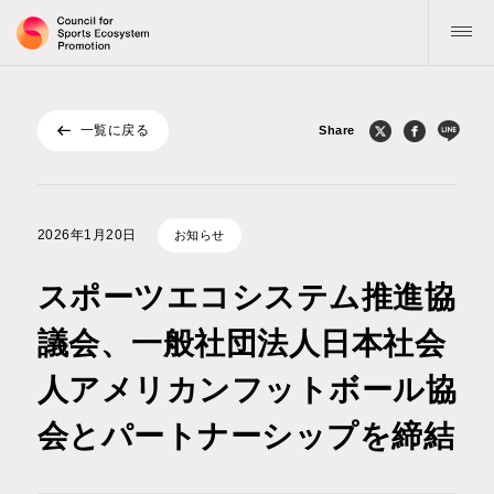
一覧に戻る
Share
トップ
協議会について
2026年1⽉20⽇
お知らせ
活動指針・目標
スポーツエコシステム推進協
お知らせ
議会、一般社団法人日本社会
人アメリカンフットボール協
公表物
会とパートナーシップを締結
記事 / コラム