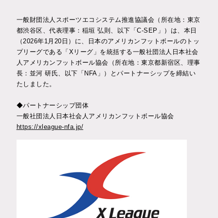
対談企画
一般財団法人スポーツエコシステム推進協議会（所在地：東京
都渋谷区、代表理事：稲垣 弘則、以下「C-SEP」）は、本日
インタビュー
（2026年1月20日）に、日本のアメリカンフットボールのトッ
プリーグである「Xリーグ」を統括する一般社団法人日本社会
人アメリカンフットボール協会（所在地：東京都新宿区、理事
長：並河 研氏、以下「NFA」）とパートナーシップを締結い
お問い合わせ
入会申込み
たしました。
◆パートナーシップ団体
一般社団法人日本社会人アメリカンフットボール協会
JP
EN
https://xleague-nfa.jp/