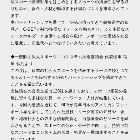
法スポーツ賭博対策をはじめとするスポーツの清廉性を守る取
り組みや、資金・人材が循環する仕組みづくりを推進されてい
ます。
本パートナーシップを通じて、NFAが培ってきた競技運営の知
見と、C-SEPが持つ多様なリソースを融合させ、より多様なス
テークホルダーと協働する機会を広げ、スポーツの価値を社会
に還元し、次世代へとつなげていきたいと考えています。
◆一般財団法人スポーツエコシステム推進協議会 代表理事 稲
垣 弘則より
この度は、日本の社会人スポーツを代表するリーグのひとつで
あるXリーグを統括するNFAとパートナーシップを締結できた
ことを光栄に思います。
当協議会の会員企業は120社を超えており、スポーツ産業の発
展に資する多様な知見・ネットワーク・人材が結集していま
す。今回の連携を通じて、NFAが長年日本のアメリカンフット
ボール界を牽引してこられた競技・リーグ運営の知見や、企
業・地域社会との強固な信頼関係と、当協議会のリソースを融
合させることで、スポーツの公正・公平性の向上と、持続可能
なスポーツエコシステムの形成・発展が一層加速することを確
信しています。