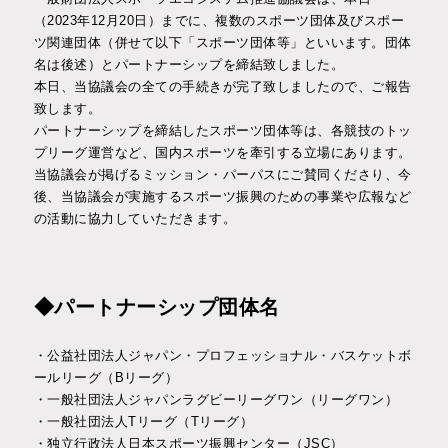
対談企画
（2023年12月20日）までに、複数のスポーツ団体及びスポー
ツ関連団体（併せて以下「スポーツ団体等」といいます。団体
名は後述）とパートナーシップを締結致しました。
インタビュー
本日、当協議会の全ての手続きが完了致しましたので、ご報告
致します。
パートナーシップを締結したスポーツ団体等は、各競技のトッ
プリーグ運営など、国内スポーツを牽引する立場にあります。
お問い合わせ
入会申込み
当協議会が掲げるミッション・パーパスにご賛同くださり、今
後、当協議会が実施するスポーツ振興のための事業や広報など
の活動に協力していただきます。
JP
EN
◆パートナーシップ団体名
・公益社団法人ジャパン・プロフェッショナル・バスケットボ
ールリーグ（Bリーグ）
・一般社団法人ジャパンラグビーリーグワン（リーグワン）
・一般社団法人Tリーグ（Tリーグ）
・独立行政法人日本スポーツ振興センター（JSC）