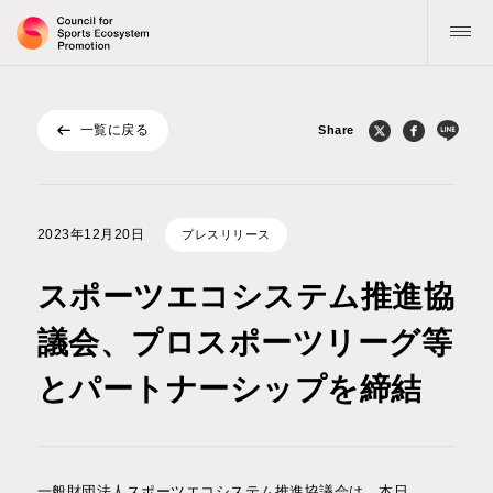
一覧に戻る
Share
トップ
協議会について
2023年12⽉20⽇
プレスリリース
活動指針・目標
スポーツエコシステム推進協
お知らせ
議会、プロスポーツリーグ等
とパートナーシップを締結
公表物
記事 / コラム
一般財団法人スポーツエコシステム推進協議会は、本日